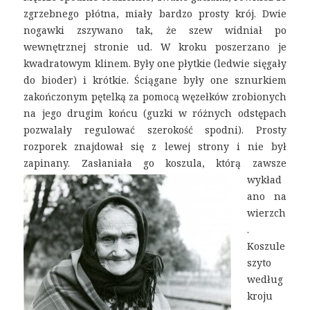
zgrzebnego płótna, miały bardzo prosty krój. Dwie
nogawki zszywano tak, że szew widniał po
wewnętrznej stronie ud. W kroku poszerzano je
kwadratowym klinem. Były one płytkie (ledwie sięgały
do bioder) i krótkie. Ściągane były one sznurkiem
zakończonym pętelką za pomocą węzełków zrobionych
na jego drugim końcu (guzki w różnych odstępach
pozwalały regulować szerokość spodni). Prosty
rozporek znajdował się z lewej strony i nie był
zapinany.
Zasłaniała go koszula, którą zawsze
wykład
ano na
wierzch
.
Koszule
szyto
według
kroju