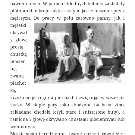
bawełnianych. W porach chłodnych kobiety zakładały
płótnianki, o kroju takim samym, jak te noszone przez
mężczyzn.
Do pracy w polu zarówno panny, jak i
mężatki
okrywał
y głowę
prostą
chustką
płócien
ną,
zwaną
płachet
ką,
krzyżując jej rogi na piersiach i związując w węzeł na
karku. W ciepłe pory roku chodzono na boso, zimą
zakładano chodaki (czyli stare i zniszczone buty), a
ramiona i głowę okrywano chustami płóciennymi lub
wełnianymi.
Męskie spodnie codzienne, zwane gaciami, również ze