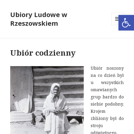
Ubiory Ludowe w
Open
Rzeszowskiem
MENU
I
WIDGETY
Ubiór codzienny
Ubiór noszony
na co dzień był
u wszystkich
omawianych
grup bardzo do
siebie podobny.
Krojem
zbliżony był do
stroju
odświętnego,