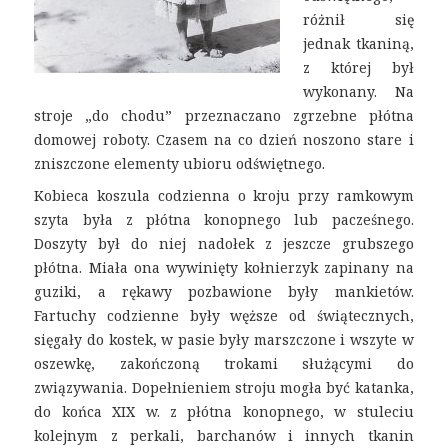
różnił się
jednak tkaniną,
z której był
wykonany. Na
stroje „do chodu” przeznaczano zgrzebne płótna
domowej roboty. Czasem na co dzień noszono stare i
zniszczone elementy ubioru odświętnego.
Kobieca koszula codzienna o kroju przy ramkowym
szyta była z płótna konopnego lub pacześnego.
Doszyty był do niej nadołek z jeszcze grubszego
płótna. Miała ona wywinięty kołnierzyk zapinany na
guziki, a rękawy pozbawione były mankietów.
Fartuchy codzienne były węższe od świątecznych,
sięgały do kostek, w pasie były marszczone i wszyte w
oszewkę, zakończoną trokami służącymi do
związywania. Dopełnieniem stroju mogła być katanka,
do końca XIX w. z płótna konopnego, w stuleciu
kolejnym z perkali, barchanów i innych tkanin