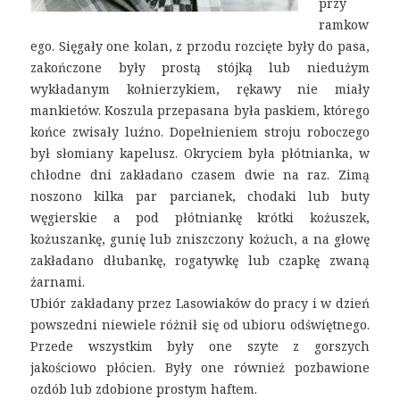
przy
ramkow
ego. Sięgały one kolan, z przodu rozcięte były do pasa,
zakończone były prostą stójką lub niedużym
wykładanym kołnierzykiem, rękawy nie miały
mankietów. Koszula przepasana była paskiem, którego
końce zwisały luźno. Dopełnieniem stroju roboczego
był słomiany kapelusz. Okryciem była płótnianka, w
chłodne dni zakładano czasem dwie na raz. Zimą
noszono kilka par parcianek, chodaki lub buty
węgierskie a pod płótniankę krótki kożuszek,
kożuszankę, gunię lub zniszczony kożuch, a na głowę
zakładano dłubankę, rogatywkę lub czapkę zwaną
żarnami.
Ubiór zakładany przez Lasowiaków do pracy i w dzień
powszedni niewiele różnił się od ubioru odświętnego.
Przede wszystkim były one szyte z gorszych
jakościowo płócien. Były one również pozbawione
ozdób lub zdobione prostym haftem.