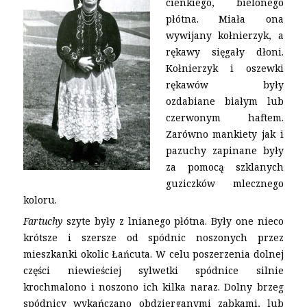
cienkiego, bielonego
płótna. Miała ona
wywijany kołnierzyk, a
rękawy sięgały dłoni.
Kołnierzyk i oszewki
rękawów były
ozdabiane białym lub
czerwonym haftem.
Zarówno mankiety jak i
pazuchy zapinane były
za pomocą szklanych
guziczków mlecznego
koloru.
Fartuchy
szyte były z lnianego płótna. Były one nieco
krótsze i szersze od spódnic noszonych przez
mieszkanki okolic Łańcuta. W celu poszerzenia dolnej
części niewieściej sylwetki spódnice silnie
krochmalono i noszono ich kilka naraz. Dolny brzeg
spódnicy wykańczano obdzierganymi ząbkami, lub