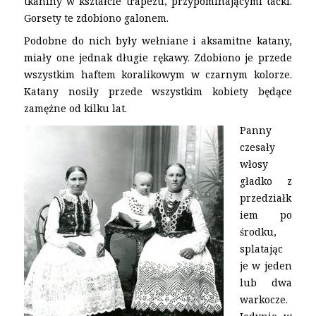
tkaniny w kształcie trapezu, przypominającymi tacki.
Gorsety te zdobiono galonem.
Podobne do nich były wełniane i aksamitne katany,
miały one jednak długie rękawy. Zdobiono je przede
wszystkim haftem koralikowym w czarnym kolorze.
Katany nosiły przede wszystkim kobiety będące
zamężne od kilku lat.
Panny
czesały
włosy
gładko z
przedziałk
iem po
środku,
splatając
je w jeden
lub dwa
warkocze.