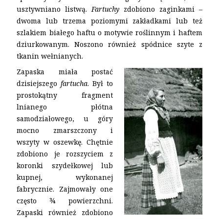
usztywniano listwą.
Fartuchy
zdobiono zaginkami –
dwoma lub trzema poziomymi zakładkami lub też
szlakiem białego haftu o motywie roślinnym i haftem
dziurkowanym. Noszono również spódnice szyte z
tkanin wełnianych.
Zapaska miała postać
dzisiejszego
fartucha
. Był to
prostokątny fragment
lnianego płótna
samodziałowego, u góry
mocno zmarszczony i
wszyty w oszewkę. Chętnie
zdobiono je rozszyciem z
koronki szydełkowej lub
kupnej, wykonanej
fabrycznie. Zajmowały one
często ¾ powierzchni.
Zapaski również zdobiono