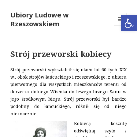
Ubiory Ludowe w
Open
Rzeszowskiem
MENU
I
WIDGETY
Strój przeworski kobiecy
Strój przeworski wykształcił się około lat 60-tych XIX
w., obok strojów łańcuckiego i rzeszowskiego, z ubioru
pierwotnego dla wszystkich mieszkańców terenu od
dorzecza dolnego Wisłoka do lewego brzegu Sanu w
jego środkowym biegu. Strój przeworski był bardzo
podobny do łańcuckiego, różnił się od niego
nieznacznie.
Kobiecą koszulę
odświętną szyto z