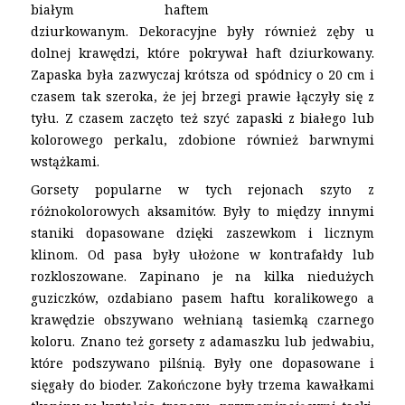
białym haftem
dziurkowanym. Dekoracyjne były również zęby u
dolnej krawędzi, które pokrywał haft dziurkowany.
Zapaska była zazwyczaj krótsza od spódnicy o 20 cm i
czasem tak szeroka, że jej brzegi prawie łączyły się z
tyłu. Z czasem zaczęto też szyć zapaski z białego lub
kolorowego perkalu, zdobione również barwnymi
wstążkami.
Gorsety popularne w tych rejonach szyto z
różnokolorowych aksamitów. Były to między innymi
staniki dopasowane dzięki zaszewkom i licznym
klinom. Od pasa były ułożone w kontrafałdy lub
rozkloszowane. Zapinano je na kilka niedużych
guziczków, ozdabiano pasem haftu koralikowego a
krawędzie obszywano wełnianą tasiemką czarnego
koloru. Znano też gorsety z adamaszku lub jedwabiu,
które podszywano pilśnią. Były one dopasowane i
sięgały do bioder. Zakończone były trzema kawałkami