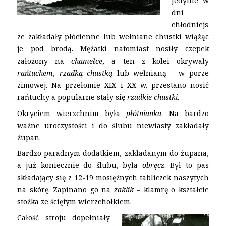
Jedynie w
dni
chłodniejs
ze zakładały płócienne lub wełniane chustki wiążąc
je pod brodą. Mężatki natomiast nosiły czepek
założony na
chamełce
, a ten z kolei okrywały
rańtuchem
,
rzadką chustką
lub wełnianą – w porze
zimowej. Na przełomie XIX i XX w. przestano nosić
rańtuchy a popularne stały się
rzadkie chustki
.
Okryciem wierzchnim była
płótnianka
. Na bardzo
ważne uroczystości i do ślubu niewiasty zakładały
żupan.
Bardzo paradnym dodatkiem, zakładanym do żupana,
a już koniecznie do ślubu, była
obręcz
. Był to pas
składający się z 12-19 mosiężnych tabliczek naszytych
na skórę. Zapinano go na
zaklik
– klamrę o kształcie
stożka ze ściętym wierzchołkiem.
Całość stroju dopełniały