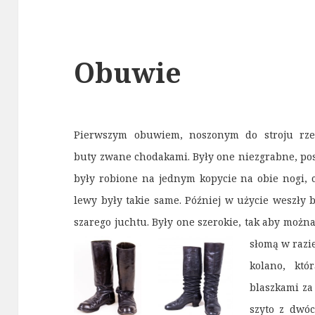
Obuwie
Pierwszym obuwiem, noszonym do stroju rze
buty zwane chodakami. Były one niezgrabne, pos
były robione na jednym kopycie na obie nogi, c
lewy były takie same. Później w użycie weszły 
szarego juchtu. Były one szerokie, tak aby możn
słomą w razi
kolano, któ
blaszkami za
szyto z dwóc