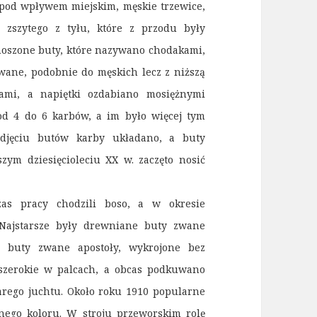
, pod wpływem miejskim, męskie trzewice,
 zszytego z tyłu, które z przodu były
noszone buty, które nazywano chodakami,
wane, podobnie do męskich lecz z niższą
ami, a napiętki ozdabiano mosiężnymi
od 4 do 6 karbów, a im było więcej tym
zdjęciu butów karby układano, a buty
zym dziesięcioleciu XX w. zaczęto nosić
as pracy chodzili boso, a w okresie
. Najstarsze były drewniane buty zwane
e buty zwane apostoły, wykrojone bez
 szerokie w palcach, a obcas podkuwano
zarego juchtu. Około roku 1910 popularne
rnego koloru. W stroju przeworskim rolę