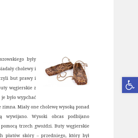
szowskiego były
iadały cholewy i
Open
zyli but prawy i
buty węgierskie z
a je było wypchać
e zimna.
Miały one cholewę wysoką ponad
rą wywijano. Wysoki obcas podbijano
 pomocą trzech gwoździ. Buty węgierskie
h płatów skóry – przedniego, który był