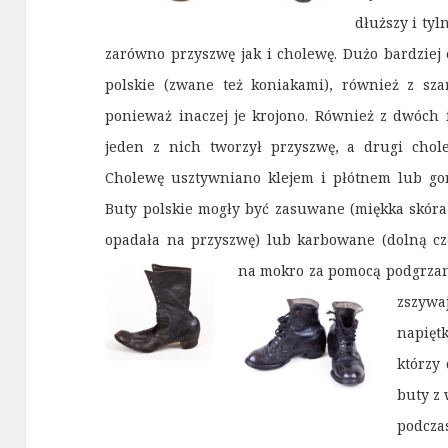
dłuższy i ty
zarówno przyszwę jak i cholewę. Dużo bardziej 
polskie (zwane też koniakami), również z sza
ponieważ inaczej je krojono.
Również z dwóch f
jeden z nich tworzył przyszwę, a drugi chol
Cholewę usztywniano klejem i płótnem lub go
Buty polskie mogły być zasuwane (miękka skóra 
opadała na przyszwę) lub karbowane (dolną c
na mokro za pomocą podgrzan
zszywa
napięt
którzy
buty z 
podcza