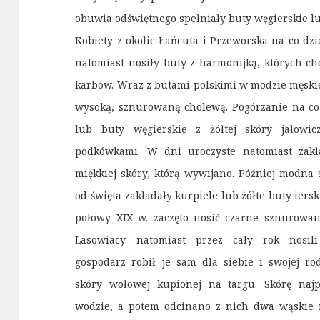
obuwia odświętnego spełniały buty węgierskie lu
Kobiety z okolic Łańcuta i Przeworska na co dz
natomiast nosiły buty z harmonijką, których ch
karbów. Wraz z butami polskimi w modzie męskie
wysoką, sznurowaną cholewą. Pogórzanie na co d
lub buty węgierskie z żółtej skóry jałowi
podkówkami. W dni uroczyste natomiast zakł
miękkiej skóry, którą wywijano. Później modna 
od święta zakładały kurpiele lub żółte buty ier
połowy XIX w. zaczęto nosić czarne sznurowan
Lasowiacy natomiast przez cały rok nosili
gospodarz robił je sam dla siebie i swojej r
skóry wołowej kupionej na targu. Skórę na
wodzie, a potem odcinano z nich dwa wąskie 