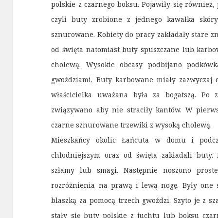
polskie z czarnego boksu. Pojawiły się również
czyli buty zrobione z jednego kawałka skóry
sznurowane. Kobiety do pracy zakładały stare z
od święta natomiast buty spuszczane lub karbo
cholewą. Wysokie obcasy podbijano podkówk
gwoździami. Buty karbowane miały zazwyczaj 
właścicielka uważana była za bogatszą. Po 
związywano aby nie straciły kantów. W pierws
czarne sznurowane trzewiki z wysoką cholewą.
Mieszkańcy okolic Łańcuta w domu i podcz
chłodniejszym oraz od święta zakładali buty
szłamy lub smagi. Następnie noszono prost
rozróżnienia na prawą i lewą nogę. Były one
blaszką za pomocą trzech gwoździ. Szyto je z s
stały się buty polskie z juchtu lub boksu cza