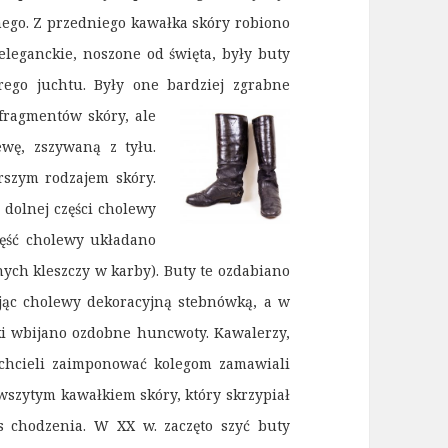
lnego. Z przedniego kawałka skóry robiono
eleganckie, noszone od święta, były buty
rego juchtu. Były one bardziej zgrabne
ragmentów skóry, ale
ewę, zszywaną z tyłu.
rszym rodzajem skóry.
dolnej części cholewy
zęść cholewy układano
ych kleszczy w karby).
Buty te ozdabiano
jąc cholewy dekoracyjną stebnówką, a w
ki wbijano ozdobne huncwoty. Kawalerzy,
 chcieli zaimponować kolegom zamawiali
wszytym kawałkiem skóry, który skrzypiał
s chodzenia. W XX w. zaczęto szyć buty