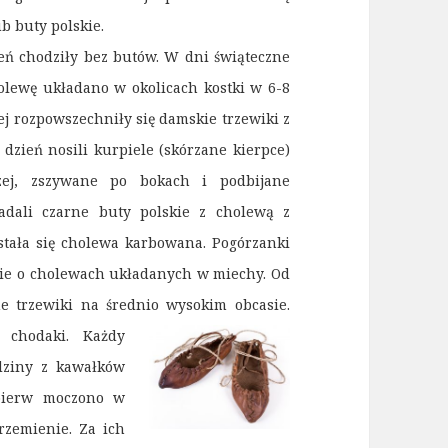
b buty polskie.
ień chodziły bez butów. W dni świąteczne
olewę układano w okolicach kostki w 6-8
j rozpowszechniły się damskie trzewiki z
zień nosili kurpiele (skórzane kierpce)
czej, zszywane po bokach i podbijane
adali czarne buty polskie z cholewą z
stała się cholewa karbowana. Pogórzanki
skie o cholewach układanych w miechy. Od
e trzewiki na średnio wysokim obcasie.
 chodaki. Każdy
odziny z kawałków
jpierw moczono w
rzemienie. Za ich