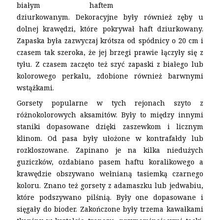
białym haftem
dziurkowanym. Dekoracyjne były również zęby u
dolnej krawędzi, które pokrywał haft dziurkowany.
Zapaska była zazwyczaj krótsza od spódnicy o 20 cm i
czasem tak szeroka, że jej brzegi prawie łączyły się z
tyłu. Z czasem zaczęto też szyć zapaski z białego lub
kolorowego perkalu, zdobione również barwnymi
wstążkami.
Gorsety popularne w tych rejonach szyto z
różnokolorowych aksamitów. Były to między innymi
staniki dopasowane dzięki zaszewkom i licznym
klinom. Od pasa były ułożone w kontrafałdy lub
rozkloszowane. Zapinano je na kilka niedużych
guziczków, ozdabiano pasem haftu koralikowego a
krawędzie obszywano wełnianą tasiemką czarnego
koloru. Znano też gorsety z adamaszku lub jedwabiu,
które podszywano pilśnią. Były one dopasowane i
sięgały do bioder. Zakończone były trzema kawałkami