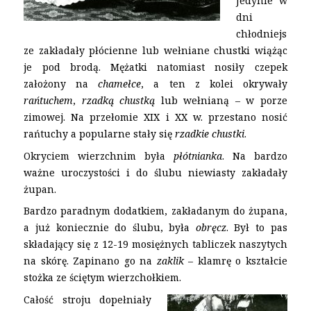
Jedynie w
dni
chłodniejs
ze zakładały płócienne lub wełniane chustki wiążąc
je pod brodą. Mężatki natomiast nosiły czepek
założony na
chamełce
, a ten z kolei okrywały
rańtuchem
,
rzadką chustką
lub wełnianą – w porze
zimowej. Na przełomie XIX i XX w. przestano nosić
rańtuchy a popularne stały się
rzadkie chustki
.
Okryciem wierzchnim była
płótnianka
. Na bardzo
ważne uroczystości i do ślubu niewiasty zakładały
żupan.
Bardzo paradnym dodatkiem, zakładanym do żupana,
a już koniecznie do ślubu, była
obręcz
. Był to pas
składający się z 12-19 mosiężnych tabliczek naszytych
na skórę. Zapinano go na
zaklik
– klamrę o kształcie
stożka ze ściętym wierzchołkiem.
Całość stroju dopełniały