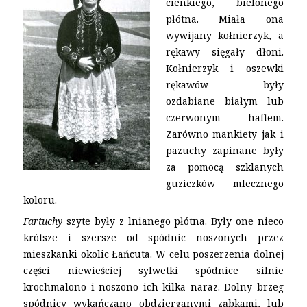
cienkiego, bielonego
płótna. Miała ona
wywijany kołnierzyk, a
rękawy sięgały dłoni.
Kołnierzyk i oszewki
rękawów były
ozdabiane białym lub
czerwonym haftem.
Zarówno mankiety jak i
pazuchy zapinane były
za pomocą szklanych
guziczków mlecznego
koloru.
Fartuchy
szyte były z lnianego płótna. Były one nieco
krótsze i szersze od spódnic noszonych przez
mieszkanki okolic Łańcuta. W celu poszerzenia dolnej
części niewieściej sylwetki spódnice silnie
krochmalono i noszono ich kilka naraz. Dolny brzeg
spódnicy wykańczano obdzierganymi ząbkami, lub