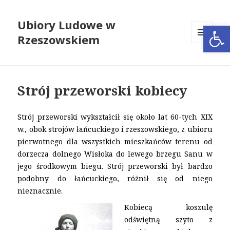
Ubiory Ludowe w
Open
Rzeszowskiem
MENU
I
WIDGETY
Strój przeworski kobiecy
Strój przeworski wykształcił się około lat 60-tych XIX
w., obok strojów łańcuckiego i rzeszowskiego, z ubioru
pierwotnego dla wszystkich mieszkańców terenu od
dorzecza dolnego Wisłoka do lewego brzegu Sanu w
jego środkowym biegu. Strój przeworski był bardzo
podobny do łańcuckiego, różnił się od niego
nieznacznie.
Kobiecą koszulę
odświętną szyto z