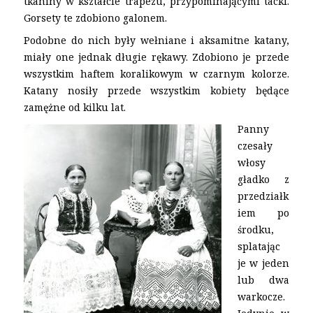
tkaniny w kształcie trapezu, przypominającymi tacki.
Gorsety te zdobiono galonem.
Podobne do nich były wełniane i aksamitne katany,
miały one jednak długie rękawy. Zdobiono je przede
wszystkim haftem koralikowym w czarnym kolorze.
Katany nosiły przede wszystkim kobiety będące
zamężne od kilku lat.
Panny
czesały
włosy
gładko z
przedziałk
iem po
środku,
splatając
je w jeden
lub dwa
warkocze.