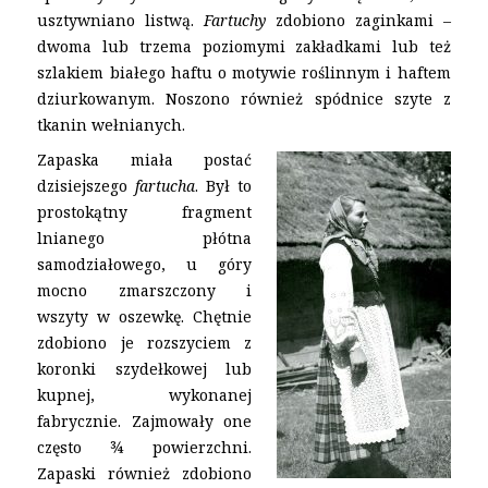
usztywniano listwą.
Fartuchy
zdobiono zaginkami –
dwoma lub trzema poziomymi zakładkami lub też
szlakiem białego haftu o motywie roślinnym i haftem
dziurkowanym. Noszono również spódnice szyte z
tkanin wełnianych.
Zapaska miała postać
dzisiejszego
fartucha
. Był to
prostokątny fragment
lnianego płótna
samodziałowego, u góry
mocno zmarszczony i
wszyty w oszewkę. Chętnie
zdobiono je rozszyciem z
koronki szydełkowej lub
kupnej, wykonanej
fabrycznie. Zajmowały one
często ¾ powierzchni.
Zapaski również zdobiono