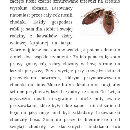
zaczęto nosić czarne sznurowane trzewiki na średnio
wysokim obcasie.
Lasowiacy
natomiast przez cały rok nosili
chodaki. Każdy gospodarz
robił je sam dla siebie i swojej
rodziny z kawałków skóry
wołowej kupionej na targu.
Skórę najpierw moczono w wodzie, a potem odcinano
z nich dwa wąskie rzemienie. Za ich pomocą łączono
prawy górny róg skóry złożony w lewą stronę na
kształt przyszwy. Przez wycięte przy krawędzi dziurki
przewlekano powrózek, którym przymocowywano
chodaka do stopy. Mokre buty zakładano na nogi, aby
schnąc przybierały kształt zgodny ze stopą. Od święta
mężczyźni nosili niezgrabne i duże buty zwane
przezówkami, które były takie same – niezależnie od
tego na jaką nogę miał być zakładany. Lasowiaczki
chodziły boso. Zimą do pracy (a biedniejsze i od
święta) chodziły w skórzanych chodakach lub