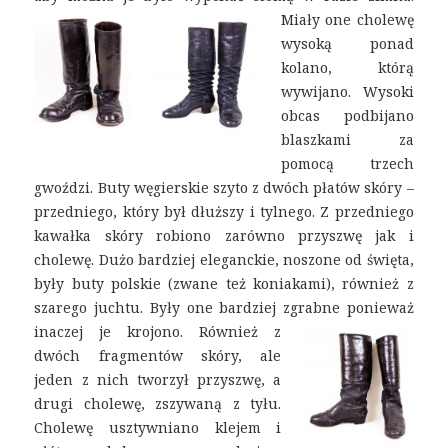
Miały one cholewę
wysoką ponad
kolano, którą
wywijano. Wysoki
obcas podbijano
blaszkami za
pomocą trzech
gwoździ. Buty węgierskie szyto z dwóch płatów skóry –
przedniego, który był dłuższy i tylnego. Z przedniego
kawałka skóry robiono zarówno przyszwę jak i
cholewę. Dużo bardziej eleganckie, noszone od święta,
były buty polskie (zwane też koniakami), również z
szarego juchtu. Były one bardziej zgrabne ponieważ
inaczej je krojono.
Również z
dwóch fragmentów skóry, ale
jeden z nich tworzył przyszwę, a
drugi cholewę, zszywaną z tyłu.
Cholewę usztywniano klejem i