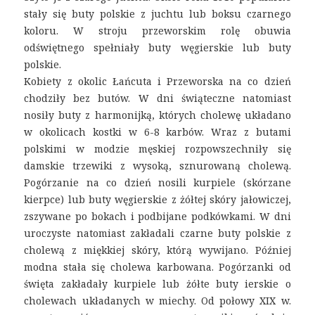
stały się buty polskie z juchtu lub boksu czarnego
koloru. W stroju przeworskim rolę obuwia
odświętnego spełniały buty węgierskie lub buty
polskie.
Kobiety z okolic Łańcuta i Przeworska na co dzień
chodziły bez butów. W dni świąteczne natomiast
nosiły buty z harmonijką, których cholewę układano
w okolicach kostki w 6-8 karbów. Wraz z butami
polskimi w modzie męskiej rozpowszechniły się
damskie trzewiki z wysoką, sznurowaną cholewą.
Pogórzanie na co dzień nosili kurpiele (skórzane
kierpce) lub buty węgierskie z żółtej skóry jałowiczej,
zszywane po bokach i podbijane podkówkami. W dni
uroczyste natomiast zakładali czarne buty polskie z
cholewą z miękkiej skóry, którą wywijano. Później
modna stała się cholewa karbowana. Pogórzanki od
święta zakładały kurpiele lub żółte buty ierskie o
cholewach układanych w miechy. Od połowy XIX w.