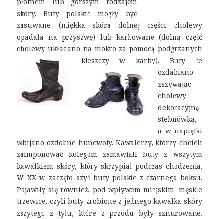
płótnem lub gorszym rodzajem
skóry. Buty polskie mogły być
zasuwane (miękka skóra dolnej części cholewy
opadała na przyszwę) lub karbowane (dolną część
cholewy układano na mokro za pomocą podgrzanych
kleszczy w karby).
Buty te
ozdabiano
zszywając
cholewy
dekoracyjną
stebnówką,
a w napiętki
wbijano ozdobne huncwoty. Kawalerzy, którzy chcieli
zaimponować kolegom zamawiali buty z wszytym
kawałkiem skóry, który skrzypiał podczas chodzenia.
W XX w. zaczęto szyć buty polskie z czarnego boksu.
Pojawiły się również, pod wpływem miejskim, męskie
trzewice, czyli buty zrobione z jednego kawałka skóry
zszytego z tyłu, które z przodu były sznurowane.