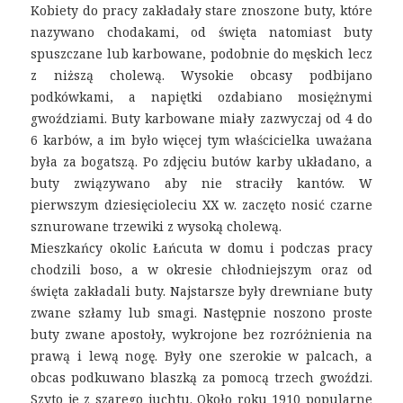
Kobiety do pracy zakładały stare znoszone buty, które
nazywano chodakami, od święta natomiast buty
spuszczane lub karbowane, podobnie do męskich lecz
z niższą cholewą. Wysokie obcasy podbijano
podkówkami, a napiętki ozdabiano mosiężnymi
gwoździami. Buty karbowane miały zazwyczaj od 4 do
6 karbów, a im było więcej tym właścicielka uważana
była za bogatszą. Po zdjęciu butów karby układano, a
buty związywano aby nie straciły kantów. W
pierwszym dziesięcioleciu XX w. zaczęto nosić czarne
sznurowane trzewiki z wysoką cholewą.
Mieszkańcy okolic Łańcuta w domu i podczas pracy
chodzili boso, a w okresie chłodniejszym oraz od
święta zakładali buty. Najstarsze były drewniane buty
zwane szłamy lub smagi. Następnie noszono proste
buty zwane apostoły, wykrojone bez rozróżnienia na
prawą i lewą nogę. Były one szerokie w palcach, a
obcas podkuwano blaszką za pomocą trzech gwoździ.
Szyto je z szarego juchtu. Około roku 1910 popularne