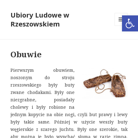
Ubiory Ludowe w
Open
Rzeszowskiem
MENU
I
WIDGETY
Obuwie
Pierwszym obuwiem,
noszonym do stroju
rzeszowskiego były buty
zwane chodakami. Były one
niezgrabne, posiadały
cholewy i były robione na
jednym kopycie na obie nogi, czyli but prawy i lewy
były takie same. Później w użycie weszły buty
węgierskie z szarego juchtu. Były one szerokie, tak
aby można je było wypchać słomą w razie zimna.