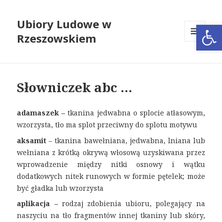
Ubiory Ludowe w
Open
Rzeszowskiem
MENU
I
WIDGETY
Słowniczek abc …
adamaszek –
tkanina jedwabna o splocie atłasowym,
wzorzysta, tło ma splot przeciwny do splotu motywu
aksamit
– tkanina bawełniana, jedwabna, lniana lub
wełniana z krótką okrywą włosową uzyskiwana przez
wprowadzenie między nitki osnowy i wątku
dodatkowych nitek runowych w formie pętelek; może
być gładka lub wzorzysta
aplikacja –
rodzaj zdobienia ubioru, polegający na
naszyciu na tło fragmentów innej tkaniny lub skóry,