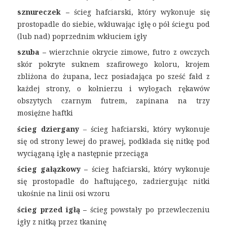
sznureczek –
ścieg hafciarski, który wykonuje się
prostopadle do siebie, wkłuwając igłę o pół ściegu pod
(lub nad) poprzednim wkłuciem igły
szuba –
wierzchnie okrycie zimowe, futro z owczych
skór pokryte suknem szafirowego koloru, krojem
zbliżona do żupana, lecz posiadająca po sześć fałd z
każdej strony, o kołnierzu i wyłogach rękawów
obszytych czarnym futrem, zapinana na trzy
mosiężne haftki
ścieg dziergany
– ścieg hafciarski, który wykonuje
się od strony lewej do prawej, podkłada się nitkę pod
wyciąganą igłę a następnie przeciąga
ścieg gałązkowy –
ścieg hafciarski, który wykonuje
się prostopadle do haftującego, zadziergując nitki
ukośnie na linii osi wzoru
ścieg przed igłą –
ścieg powstały po przewleczeniu
igły z nitką przez tkaninę