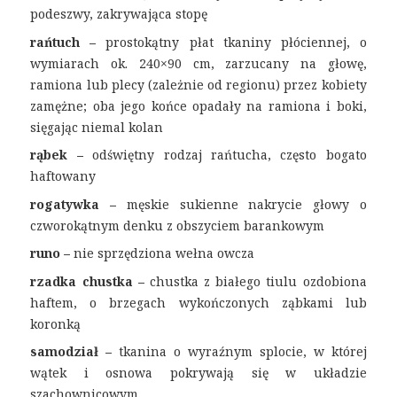
podeszwy, zakrywająca stopę
rańtuch –
prostokątny płat tkaniny płóciennej, o
wymiarach ok. 240×90 cm, zarzucany na głowę,
ramiona lub plecy (zależnie od regionu) przez kobiety
zamężne; oba jego końce opadały na ramiona i boki,
sięgając niemal kolan
rąbek –
odświętny rodzaj rańtucha, często bogato
haftowany
rogatywka –
męskie sukienne nakrycie głowy o
czworokątnym denku z obszyciem barankowym
runo –
nie sprzędziona wełna owcza
rzadka chustka –
chustka z białego tiulu ozdobiona
haftem, o brzegach wykończonych ząbkami lub
koronką
samodział –
tkanina o wyraźnym splocie, w której
wątek i osnowa pokrywają się w układzie
szachownicowym