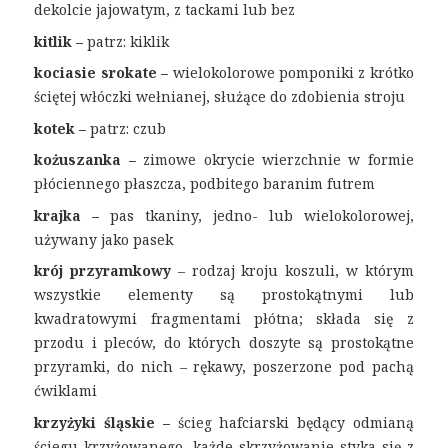
dekolcie jajowatym, z tackami lub bez
kitlik –
patrz: kiklik
kociasie srokate –
wielokolorowe pomponiki z krótko
ściętej włóczki wełnianej, służące do zdobienia stroju
kotek –
patrz: czub
kożuszanka –
zimowe okrycie wierzchnie w formie
płóciennego płaszcza, podbitego baranim futrem
krajka –
pas tkaniny, jedno- lub wielokolorowej,
używany jako pasek
krój przyramkowy
– rodzaj kroju
koszuli, w którym
wszystkie elementy są prostokątnymi lub
kwadratowymi fragmentami płótna; składa się z
przodu i pleców, do których doszyte są prostokątne
przyramki, do nich – rękawy, poszerzone pod pachą
ćwiklami
krzyżyki śląskie –
ścieg hafciarski będący odmianą
ściegu krzyżowanego,
każde skrzyżowanie styka się z