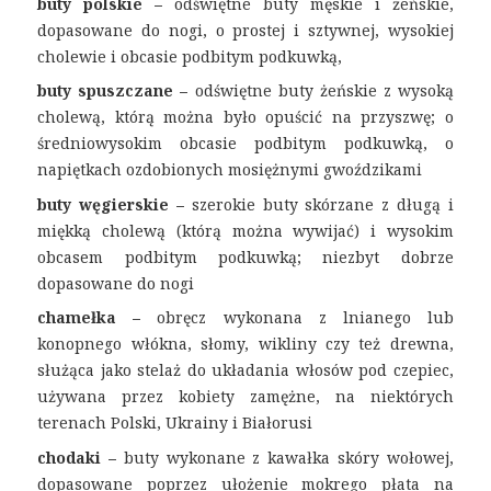
buty polskie –
odświętne buty męskie i żeńskie,
dopasowane do nogi, o prostej i sztywnej, wysokiej
cholewie i obcasie podbitym podkuwką,
buty spuszczane –
odświętne
buty żeńskie z wysoką
cholewą, którą można było opuścić na przyszwę; o
średniowysokim obcasie podbitym podkuwką, o
napiętkach ozdobionych mosiężnymi gwoździkami
buty węgierskie –
szerokie buty skórzane z długą i
miękką cholewą (którą można wywijać) i wysokim
obcasem podbitym podkuwką; niezbyt dobrze
dopasowane do nogi
chamełka –
obręcz wykonana z lnianego lub
konopnego włókna, słomy, wikliny czy też drewna,
służąca jako stelaż do układania włosów pod czepiec,
używana przez kobiety zamężne, na niektórych
terenach Polski, Ukrainy i Białorusi
chodaki –
buty wykonane z kawałka skóry wołowej,
dopasowane poprzez ułożenie mokrego płata na