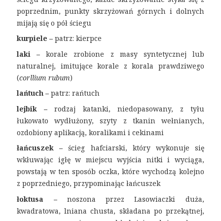
poprzednim, punkty skrzyżowań górnych i dolnych
mijają się o pół ściegu
kurpiele –
patrz: kierpce
laki –
korale zrobione z masy syntetycznej lub
naturalnej, imitujące korale z korala prawdziwego
(
corllium rubum
)
lańtuch –
patrz: rańtuch
lejbik –
rodzaj katanki, niedopasowany, z tyłu
łukowato wydłużony, szyty z tkanin wełnianych,
ozdobiony aplikacją, koralikami i cekinami
łańcuszek –
ścieg
hafciarski, który wykonuje się
wkłuwając igłę w miejscu wyjścia nitki i wyciąga,
powstają w ten sposób oczka, które wychodzą kolejno
z poprzedniego, przypominając łańcuszek
łoktusa –
noszona przez Lasowiaczki duża,
kwadratowa, lniana chusta, składana po przekątnej,