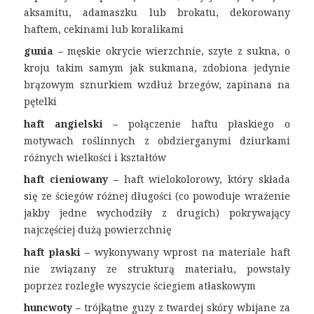
aksamitu, adamaszku lub brokatu, dekorowany
haftem, cekinami lub koralikami
gunia –
męskie okrycie wierzchnie, szyte z sukna, o
kroju takim samym jak sukmana, zdobiona jedynie
brązowym sznurkiem wzdłuż brzegów, zapinana na
pętelki
haft angielski –
połączenie haftu płaskiego o
motywach roślinnych z obdzierganymi dziurkami
różnych wielkości i kształtów
haft cieniowany –
haft wielokolorowy, który składa
się ze ściegów różnej długości (co powoduje wrażenie
jakby jedne wychodziły z drugich) pokrywający
najczęściej dużą powierzchnię
haft płaski –
wykonywany wprost na materiale haft
nie związany ze strukturą materiału, powstały
poprzez rozległe wyszycie ściegiem atłaskowym
huncwoty –
trójkątne guzy z twardej skóry wbijane za