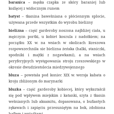
baranica –
męska czapka ze skóry baraniej lub
koźlęcej z widocznym runem
batyst –
tkanina bawełniana o płóciennym splocie,
używana przede wszystkim do wyrobu bielizny
bielizna –
część garderoby noszona najbliżej ciała, u
mężczyzn portki, u kobiet koszula z nadołkiem; na
początku XX w. na wsiach w okolicach Rzeszowa
rozpowszechniła sie bielizna żeńska (halki, staniczki,
spodniki i majtki z nogawkami), a na wsiach
peryferyjnych występowania stroju rzeszowskiego w
okresie dwudziestolecia miedzywojennego
bluza –
powstała pod koniec XIX w. wersja kabata o
kroju zbliżonym do marynarki
bluzka –
część garderoby kobiecej, który wykształcił
się pod wpływem miejskim z katanki, szyta z tkanin
wełnianych lub aksamitu, dopasowana, o bufiastych
rękawach i zapięciu przesuniętym na bok, zdobiona
haftem i wstążkami