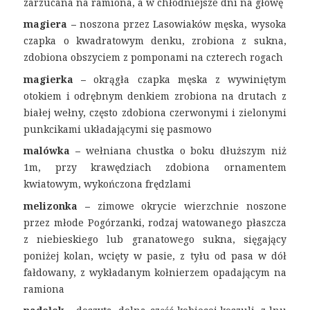
zarzucana na ramiona, a w chłodniejsze dni na głowę
magiera –
noszona przez Lasowiaków męska, wysoka
czapka o kwadratowym denku, zrobiona z sukna,
zdobiona obszyciem z pomponami na czterech rogach
magierka –
okrągła czapka męska z wywiniętym
otokiem i odrębnym denkiem zrobiona na drutach z
białej wełny, często zdobiona czerwonymi i zielonymi
punkcikami układającymi się pasmowo
malówka –
wełniana chustka o boku dłuższym niż
1m, przy krawędziach zdobiona ornamentem
kwiatowym, wykończona frędzlami
melizonka –
zimowe okrycie wierzchnie noszone
przez młode Pogórzanki, rodzaj watowanego płaszcza
z niebieskiego lub granatowego sukna, sięgający
poniżej kolan, wcięty w pasie, z tyłu od pasa w dół
fałdowany, z wykładanym kołnierzem opadającym na
ramiona