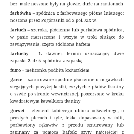
bez; małe noszone były na głowie, duże na ramionach
farbówka –
spódnica z farbowanego płótna lnianego;
noszona przez Pogórzanki od 2 poł. XIX w.
fartuch –
szeroka, płócienna lub perkalowa spódnica,
w pasie marszczona i wszyta w troki służące do
zawiązywania, często zdobiona haftem
fartuchy – 1.
dawnej: termin oznaczający dwie
zapaski.
2.
dziś: spódnica z zapaską
futro –
melizonka podbita kożuszkiem
gacie –
sznurowane spodnie płócienne o nogawkach
sięgających powyżej kostki, zszytych z płatów tkaniny
o szwie po stronie wewnętrznej, poszerzone w kroku
kwadratowym kawałkiem tkaniny
gorset –
element kobiecego ubioru odświętnego, o
prostych plecach i tyle, lekko dopasowany w talii,
pozbawiony rękawów, z przodu sznurowany lub
zapinany za pomocą haftek; szyty najczęściej z