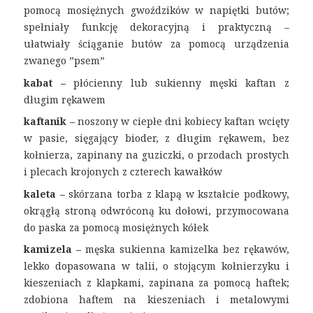
pomocą mosiężnych gwoździków w napiętki butów;
spełniały funkcję dekoracyjną i praktyczną –
ułatwiały ściąganie butów za pomocą urządzenia
zwanego ”psem”
kabat –
płócienny lub sukienny męski kaftan z
długim rękawem
kaftanik –
noszony w ciepłe dni kobiecy kaftan wcięty
w pasie, sięgający bioder, z długim rękawem, bez
kołnierza, zapinany na guziczki, o przodach prostych
i plecach krojonych z czterech kawałków
kaleta –
skórzana torba z klapą w kształcie podkowy,
okrągłą stroną odwróconą ku dołowi, przymocowana
do paska za pomocą mosiężnych kółek
kamizela –
męska sukienna kamizelka bez rękawów,
lekko dopasowana w talii, o stojącym kołnierzyku i
kieszeniach z klapkami, zapinana za pomocą haftek;
zdobiona haftem na kieszeniach i metalowymi