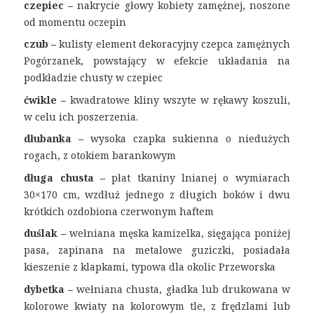
czepiec –
nakrycie głowy kobiety zamężnej, noszone
od momentu oczepin
czub –
kulisty element dekoracyjny czepca zamężnych
Pogórzanek, powstający w efekcie układania na
podkładzie chusty w czepiec
ćwikle –
kwadratowe kliny wszyte w rękawy koszuli,
w celu ich poszerzenia.
dłubanka –
wysoka czapka sukienna o niedużych
rogach, z otokiem barankowym
długa chusta –
płat tkaniny lnianej o wymiarach
30×170 cm, wzdłuż jednego z długich boków i dwu
krótkich ozdobiona czerwonym haftem
duślak –
wełniana męska kamizelka, sięgająca poniżej
pasa, zapinana na metalowe guziczki, posiadała
kieszenie z klapkami, typowa dla okolic Przeworska
dybetka –
wełniana chusta, gładka lub drukowana w
kolorowe kwiaty na kolorowym tle, z frędzlami lub