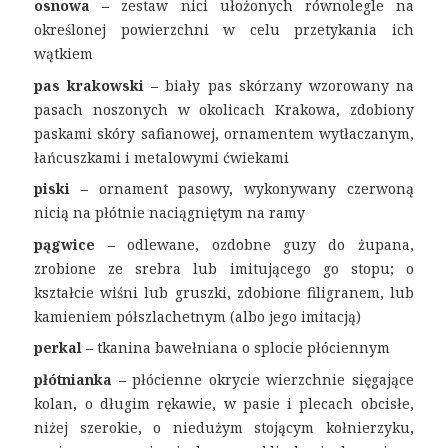
osnowa –
zestaw nici ułożonych równolegle na
określonej powierzchni w celu przetykania ich
wątkiem
pas krakowski –
biały pas skórzany wzorowany na
pasach noszonych w okolicach Krakowa, zdobiony
paskami skóry safianowej, ornamentem wytłaczanym,
łańcuszkami i metalowymi ćwiekami
piski –
ornament pasowy, wykonywany czerwoną
nicią na płótnie naciągniętym na ramy
pągwice –
odlewane, ozdobne guzy do żupana,
zrobione ze srebra lub imitującego go stopu; o
kształcie wiśni lub gruszki, zdobione filigranem, lub
kamieniem półszlachetnym (albo jego imitacją)
perkal –
tkanina bawełniana o splocie płóciennym
płótnianka –
płócienne okrycie wierzchnie sięgające
kolan, o długim rękawie, w pasie i plecach obcisłe,
niżej szerokie, o niedużym stojącym kołnierzyku,