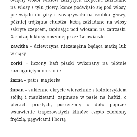
na włosy z tyłu głowy, końce podwijało się pod włosy,
przewijało do góry i zawiązywało na czubku głowy;
później trójkątna chustka, którą zakładano na włosy
zakryte czepcem, zapinając pod włosami na zatrzaski.
2.
rodzaj łoktusy noszonej przez Lasowiaczki
zawitka –
dziewczyna niezamężna będąca matką lub
w ciąży
zorki –
liczony haft płaski wykonany na płótnie
rozciągniętym na ramie
żarna –
patrz: magierka
żupan –
sukienne okrycie wierzchnie z kołnierzykiem
stójką i mankietami, zapinane w pasie na haftki, o
plecach prostych, poszerzony u dołu poprzez
wstawienie trapezowatych klinów; często zdobiony
frędzlą, pągwicami i bortą