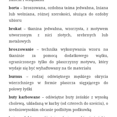
borta –
broszowana,
ozdobna taśma jedwabna, lniana
lub wełniana, różnej szerokości, służąca do ozdoby
ubioru
brokat –
tkanina jedwabna, wzorzysta, z motywem
utworzonym z nici złotych, srebrnych lub
metalowych
broszowanie –
technika wykonywania wzoru na
tkaninie za pomocą dodatkowego wątku,
ograniczonego tylko do płaszczyzny motywu, który
wydaje się być wyhaftowany na tle materiału
burnus –
rodzaj odświętnego męskiego okrycia
wierzchniego w formie płaszcza sięgającego do
połowy łydki
buty karbowane –
odświętne
buty żeńskie z wysoką
cholewą, układaną w karby (od czterech do sześciu), o
średniowysokim obcasie podbitym podkuwką