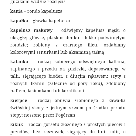
guzikami wzdłuż rozcięcia
kania
–
rondo kapelusza
kapałka –
główka kapelusza
kapelusz makowy –
odświętny kapelusz męski o
okrągłej główce, płaskim denku i lekko podwiniętym
rondzie; robiony z czarnego filcu, ozdabiany
kolorowymi sznurkami lub aksamitną taśmą
katanka –
rodzaj kobiecego odświętnego kaftana,
zapinanego z przodu na guziczki, dopasowanego w
talii, sięgającego bioder, z długim rękawem; szyty z
różnych tkanin (zależnie od pory roku), zdobiony
haftem, tasiemkami lub koralikami
kierpce –
rodzaj obuwia zrobionego z kawałka
świńskiej skóry z jednym szwem po środku przodu
stopy; noszone przez Pogórzan
kiklik –
rodzaj gorsetu złożonego z prostych pleców i
przodów, bez zaszewek, sięgający do linii talii, o