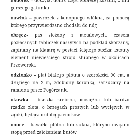
nadołek –
doszyta, dolna część kobiecej koszuli, z lnu
gorszego gatunku
nawłok –
powrózek z konopnego włókna, za pomocą
którego przytwierdzano chodaki do nóg
obręcz-
pas złożony z metalowych, czasem
pozłacanych tabliczek naszytych na podkład skórzany,
zapinany na klamrę w postaci ściętego stożka; istotny
element niewieściego stroju ślubnego w okolicach
Przeworska
odzionko –
płat białego płótna o szerokości 90 cm, a
długiego na 2 m, zdobiony koronką, zarzucany na
ramiona przez Pogórzanki
okuwka –
blaszka srebrna, mosiężna lub bardzo
rzadko złota, o brzegach prostych lub wyciętych w
ząbki, będąca ozdobą paciorków
onuce –
kawałki płótna lub sukna, którymi owijano
stopę przed założeniem butów