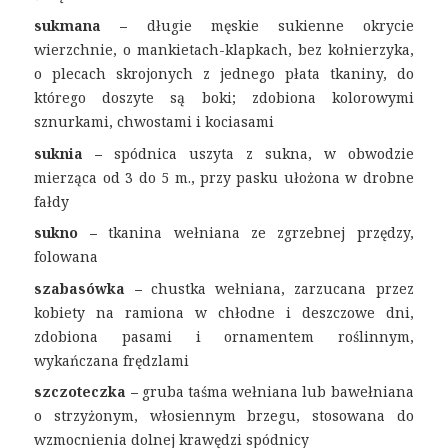
sukmana –
długie męskie sukienne okrycie
wierzchnie, o mankietach-klapkach, bez kołnierzyka,
o plecach skrojonych z jednego płata tkaniny, do
którego doszyte są boki; zdobiona kolorowymi
sznurkami, chwostami i kociasami
suknia –
spódnica uszyta z sukna, w obwodzie
mierząca od 3 do 5 m., przy pasku ułożona w drobne
fałdy
sukno –
tkanina wełniana ze zgrzebnej przędzy,
folowana
szabasówka –
chustka wełniana, zarzucana przez
kobiety na ramiona w chłodne i deszczowe dni,
zdobiona pasami i ornamentem roślinnym,
wykańczana frędzlami
szczoteczka –
gruba taśma wełniana lub bawełniana
o strzyżonym, włosiennym brzegu, stosowana do
wzmocnienia dolnej krawędzi spódnicy