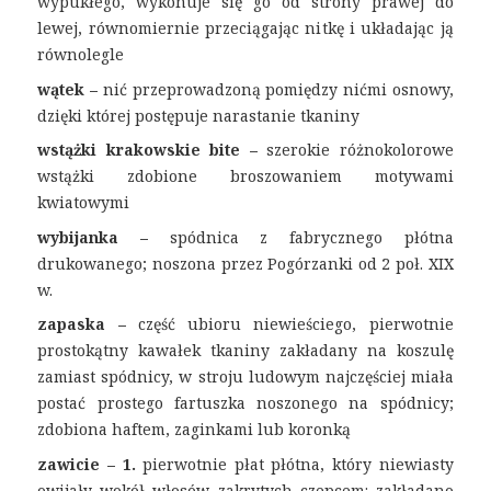
wypukłego, wykonuje się go od strony prawej do
lewej, równomiernie przeciągając nitkę i układając ją
równolegle
wątek –
nić przeprowadzoną pomiędzy nićmi osnowy,
dzięki której postępuje narastanie tkaniny
wstążki krakowskie bite –
szerokie różnokolorowe
wstążki zdobione broszowaniem motywami
kwiatowymi
wybijanka –
spódnica z fabrycznego płótna
drukowanego; noszona przez Pogórzanki od 2 poł. XIX
w.
zapaska –
część ubioru niewieściego, pierwotnie
prostokątny kawałek tkaniny zakładany na koszulę
zamiast spódnicy, w stroju ludowym najczęściej miała
postać prostego fartuszka noszonego na spódnicy;
zdobiona haftem, zaginkami lub koronką
zawicie –
1.
pierwotnie płat płótna, który niewiasty
owijały wokół włosów zakrytych czepcem: zakładano