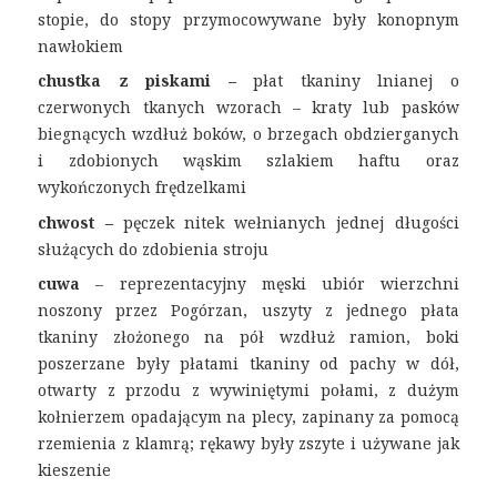
stopie, do stopy przymocowywane były konopnym
nawłokiem
chustka z piskami –
płat tkaniny lnianej o
czerwonych tkanych wzorach – kraty lub pasków
biegnących wzdłuż boków, o brzegach obdzierganych
i zdobionych wąskim szlakiem haftu oraz
wykończonych frędzelkami
chwost –
pęczek nitek wełnianych jednej długości
służących do zdobienia stroju
cuwa
– reprezentacyjny męski ubiór wierzchni
noszony przez Pogórzan, uszyty z jednego płata
tkaniny złożonego na pół wzdłuż ramion, boki
poszerzane były płatami tkaniny od pachy w dół,
otwarty z przodu z wywiniętymi połami, z dużym
kołnierzem opadającym na plecy, zapinany za pomocą
rzemienia z klamrą; rękawy były zszyte i używane jak
kieszenie