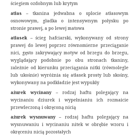
ściegiem ozdobnym lub krytym
atłas –
tkanina jedwabna o splocie atłasowym
osnowowym, gładka o intensywnym połysku po
stronie prawej, a po lewej matowa
atłasek –
ścieg hafciarski, wykonywany od strony
prawej do lewej poprzez równomierne przeciąganie
nici, gęsto zakrywający motyw od brzegu do brzegu,
wyglądający podobnie po obu stronach tkaniny,
zależnie od kierunku przeciągania nitki (równolegle
lub ukośnie) wyróżnia się atłasek prosty lub skośny,
wykonywany na podkładzie jest wypukły
ażurek wycinany –
rodzaj haftu polegający na
wycinaniu dziurek i wypełnianiu ich rozmaicie
przewleczoną i okręconą nicią
ażurek wysnuwany –
rodzaj haftu polegający na
wysnuwaniu i wycinaniu nitek w obrębie wzoru i
okręceniu nicią pozostałych