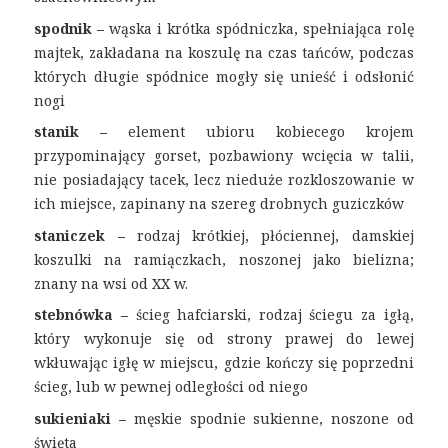
spodnik –
wąska i krótka spódniczka, spełniająca rolę
majtek, zakładana na koszulę na czas tańców, podczas
których długie spódnice mogły się unieść i odsłonić
nogi
stanik –
element ubioru kobiecego krojem
przypominający gorset, pozbawiony wcięcia w talii,
nie posiadający tacek, lecz nieduże rozkloszowanie w
ich miejsce, zapinany na szereg drobnych guziczków
staniczek –
rodzaj krótkiej, płóciennej, damskiej
koszulki na ramiączkach, noszonej jako bielizna;
znany na wsi od XX w.
stebnówka –
ścieg hafciarski, rodzaj ściegu za igłą,
który wykonuje się od strony prawej do lewej
wkłuwając igłę w miejscu, gdzie kończy się poprzedni
ścieg, lub w pewnej odległości od niego
sukieniaki –
męskie spodnie sukienne, noszone od
święta