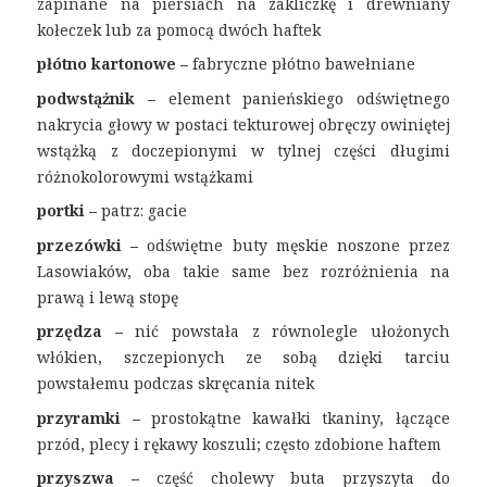
zapinane na piersiach na zakliczkę i drewniany
kołeczek lub za pomocą dwóch haftek
płótno kartonowe –
fabryczne płótno bawełniane
podwstążnik –
element panieńskiego odświętnego
nakrycia głowy w postaci tekturowej obręczy owiniętej
wstążką z doczepionymi w tylnej części długimi
różnokolorowymi wstążkami
portki –
patrz: gacie
przezówki –
odświętne buty męskie noszone przez
Lasowiaków, oba takie same bez rozróżnienia na
prawą i lewą stopę
przędza –
nić powstała z równolegle ułożonych
włókien, szczepionych ze sobą dzięki tarciu
powstałemu podczas skręcania nitek
przyramki –
prostokątne kawałki tkaniny, łączące
przód, plecy i rękawy koszuli; często zdobione haftem
przyszwa –
część cholewy buta przyszyta do