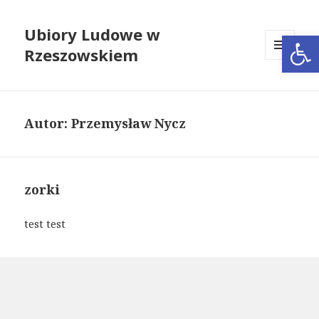
Ubiory Ludowe w
Open
Rzeszowskiem
MENU
I
WIDGETY
Autor:
Przemysław Nycz
zorki
test test